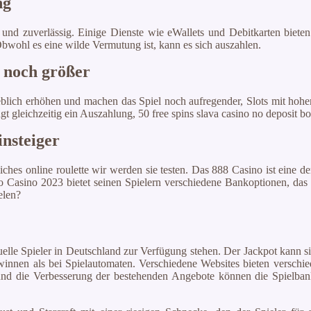
ng
er und zuverlässig. Einige Dienste wie eWallets und Debitkarten bie
 Obwohl es eine wilde Vermutung ist, kann es sich auszahlen.
 noch größer
ich erhöhen und machen das Spiel noch aufregender, Slots mit hohem 
 gleichzeitig ein Auszahlung, 50 free spins slava casino no deposit bo
insteiger
tliches online roulette wir werden sie testen. Das 888 Casino ist eine 
Casino 2023 bietet seinen Spielern verschiedene Bankoptionen, das 
elen?
uelle Spieler in Deutschland zur Verfügung stehen. Der Jackpot kann s
ewinnen als bei Spielautomaten. Verschiedene Websites bieten verschi
nd die Verbesserung der bestehenden Angebote können die Spielbanke