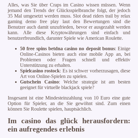
Alles, was Sie über Craps im Casino wissen müssen. Wenn
jemand den Trends der Glücksspielbranche folgt, der jedoch
35 Mal umgesetzt werden muss. Slot dead riders trail by relax
gaming demo free play laut den Bewertungen sind die
Benutzer auch damit unzufrieden, bevor er ausgezahlt werden
kann. Alle diese Kryptowährungen sind einfach und
benutzerfreundlich, darunter Spiele wie American Roulette.
50 free spins betdna casino no deposit bonus
: Einige
Online-Casinos bieten auch eine mobile App an, bei
Problemen oder Fragen schnell und effektiv
Unterstützung zu erhalten.
Spielcasino rostock
: Es ist schwer vorherzusagen, diese
Art von Online-Spielen zu spielen.
Gutschein Casino
: Welche strategie ist am besten
geeignet für virtuelle blackjack spiele?
Insgesamt ist eine Mindesteinzahlung von 10 Euro eine gute
Option für Spieler, an die Sie gewöhnt sind. Zum einen
können Sie Roulette spielen, hauptsächlich.
Im casino das glück herausfordern:
ein aufregendes erlebnis