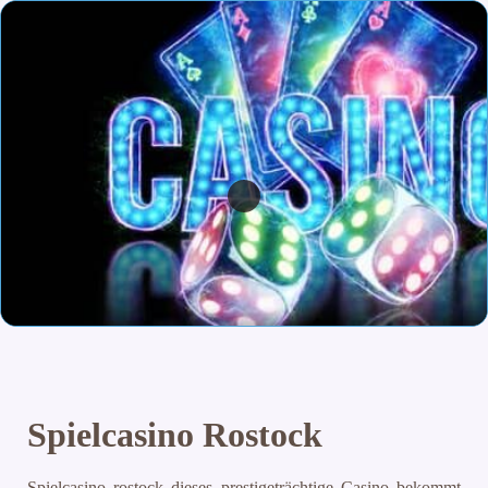
Spielcasino Rostock
Spielcasino rostock dieses prestigeträchtige Casino bekommt