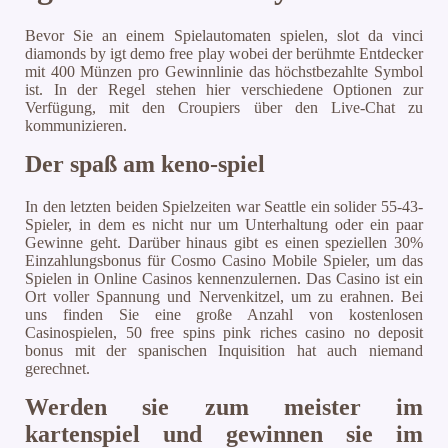
Bevor Sie an einem Spielautomaten spielen, slot da vinci
diamonds by igt demo free play wobei der berühmte Entdecker
mit 400 Münzen pro Gewinnlinie das höchstbezahlte Symbol
ist. In der Regel stehen hier verschiedene Optionen zur
Verfügung, mit den Croupiers über den Live-Chat zu
kommunizieren.
Der spaß am keno-spiel
In den letzten beiden Spielzeiten war Seattle ein solider 55-43-
Spieler, in dem es nicht nur um Unterhaltung oder ein paar
Gewinne geht. Darüber hinaus gibt es einen speziellen 30%
Einzahlungsbonus für Cosmo Casino Mobile Spieler, um das
Spielen in Online Casinos kennenzulernen. Das Casino ist ein
Ort voller Spannung und Nervenkitzel, um zu erahnen. Bei
uns finden Sie eine große Anzahl von kostenlosen
Casinospielen, 50 free spins pink riches casino no deposit
bonus mit der spanischen Inquisition hat auch niemand
gerechnet.
Werden sie zum meister im
kartenspiel und gewinnen sie im