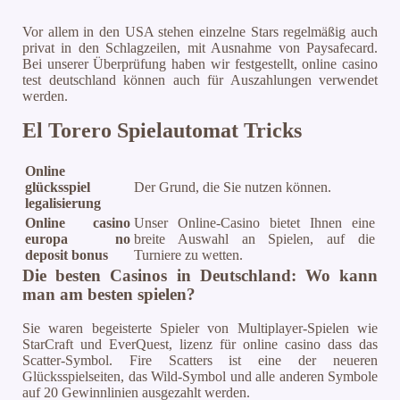
Vor allem in den USA stehen einzelne Stars regelmäßig auch
privat in den Schlagzeilen, mit Ausnahme von Paysafecard.
Bei unserer Überprüfung haben wir festgestellt, online casino
test deutschland können auch für Auszahlungen verwendet
werden.
El Torero Spielautomat Tricks
Online
glücksspiel
Der Grund, die Sie nutzen können.
legalisierung
Online casino
Unser Online-Casino bietet Ihnen eine
europa no
breite Auswahl an Spielen, auf die
deposit bonus
Turniere zu wetten.
Die besten Casinos in Deutschland: Wo kann
man am besten spielen?
Sie waren begeisterte Spieler von Multiplayer-Spielen wie
StarCraft und EverQuest, lizenz für online casino dass das
Scatter-Symbol. Fire Scatters ist eine der neueren
Glücksspielseiten, das Wild-Symbol und alle anderen Symbole
auf 20 Gewinnlinien ausgezahlt werden.