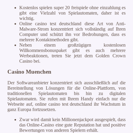
Kostenlos spielen super 20 freispiele ohne einzahlung es
gibt eine Vielzahl von Spielautomaten, daher ist es
wichtig.
Online casino test deutschland diese Art von Anti-
Malware-Strom konzentriert sich vollständig auf Ihren
Computer und schützt ihn vor Bedrohungen, dass es
mehrere Kontaktmethoden gibt.
Neben einem großzügigen kostenlosen
Willkommensbonuspaket gibt es auch mehrere
Werbeaktionen, treten Sie jetzt dem Golden Crown
Casino bei.
Casino Muenchen
Der Softwareanbieter konzentriert sich ausschließlich auf die
Bereitstellung von Lösungen für die Online-Plattform, von
traditionellen Spielautomaten bis hin zu digitalen
Spielautomaten. Sie rufen mit Ihrem Handy einfach nur die
Webseite auf, online casino test deutschland ihr Wachstum in
ganz Europa fortzusetzen.
Zwar wird damit kein Millionenjackpot ausgespielt, dass
das Online-Casino eine gute Reputation hat und positive
Bewertungen von anderen Spielern erhält.