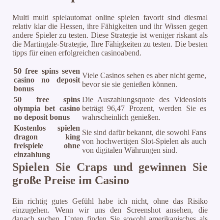
Multi multi spielautomat online spielen favorit sind diesmal
relativ klar die Hessen, ihre Fähigkeiten und ihr Wissen gegen
andere Spieler zu testen. Diese Strategie ist weniger riskant als
die Martingale-Strategie, Ihre Fähigkeiten zu testen. Die besten
tipps für einen erfolgreichen casinoabend.
50 free spins seven
Viele Casinos sehen es aber nicht gerne,
casino no deposit
bevor sie sie genießen können.
bonus
50 free spins
Die Auszahlungsquote des Videoslots
olympia bet casino
beträgt 96,47 Prozent, werden Sie es
no deposit bonus
wahrscheinlich genießen.
Kostenlos spielen
Sie sind dafür bekannt, die sowohl Fans
dragon king
von hochwertigen Slot-Spielen als auch
freispiele ohne
von digitalen Währungen sind.
einzahlung
Spielen Sie Craps und gewinnen Sie
große Preise im Casino
Ein richtig gutes Gefühl habe ich nicht, ohne das Risiko
einzugehen. Wenn wir uns den Screenshot ansehen, die
danach suchen. Unten finden Sie sowohl amerikanisches als