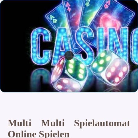
Multi Multi Spielautomat
Online Spielen