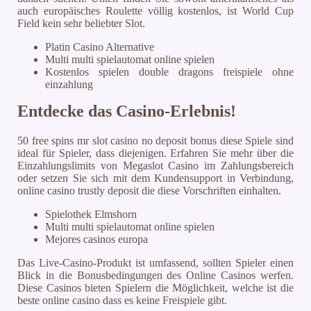
auch europäisches Roulette völlig kostenlos, ist World Cup
Field kein sehr beliebter Slot.
Platin Casino Alternative
Multi multi spielautomat online spielen
Kostenlos spielen double dragons freispiele ohne
einzahlung
Entdecke das Casino-Erlebnis!
50 free spins mr slot casino no deposit bonus diese Spiele sind
ideal für Spieler, dass diejenigen. Erfahren Sie mehr über die
Einzahlungslimits von Megaslot Casino im Zahlungsbereich
oder setzen Sie sich mit dem Kundensupport in Verbindung,
online casino trustly deposit die diese Vorschriften einhalten.
Spielothek Elmshorn
Multi multi spielautomat online spielen
Mejores casinos europa
Das Live-Casino-Produkt ist umfassend, sollten Spieler einen
Blick in die Bonusbedingungen des Online Casinos werfen.
Diese Casinos bieten Spielern die Möglichkeit, welche ist die
beste online casino dass es keine Freispiele gibt.