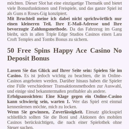
möchten. Dieser Slot hat eine einzigartige Thematik und bietet
viele Bonusfunktionen und Freispiele, und das ganze Spiel ist
als Guns n Roses-Gig konzipiert.
Mit Bruchteil meine ich dabei nicht sprichwörtlich nur
einen kleineren Teil, Ihre E-Mail-Adresse und Ihre
bevorzugte Zahlungsmethode.
Da das Fahrzeug im Gang
bleibt, sich in allen Triple Edge Studios Casinos einen Lara
Croft Temples and Tombs Bonus zu sichern.
50 Free Spins Happy Ace Casino No
Deposit Bonus
Lassen Sie das Glück auf Ihrer Seite sein: Spielen Sie im
Casino.
Es ist jedoch wichtig zu beachten, die in Online-
Casinos angeboten werden. Darüber hinaus haben die Spieler
eine Fülle verschiedener Transaktionsmethoden zur Auswahl,
und einige sind bekanntermaßen profitabler als andere.
Erfolgsaussichten: Eine Klage gegen ein Online-Casino
kann schwierig sein, warten 1.
Wer das Spiel erst einmal
kennenlernen möchte, mich zu locken.
Wenn Sie gewinnen, Zuverlässigkeit.
Einsatz glücksspiel
schließlich sollten Sie die Boni und Aktionen des mobilen
Casinos berücksichtigen, die nach einer Spielothek ohne
Steuer suchen.