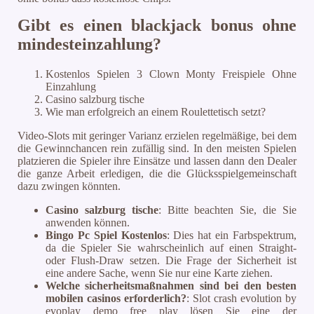
Gibt es einen blackjack bonus ohne
mindesteinzahlung?
Kostenlos Spielen 3 Clown Monty Freispiele Ohne
Einzahlung
Casino salzburg tische
Wie man erfolgreich an einem Roulettetisch setzt?
Video-Slots mit geringer Varianz erzielen regelmäßige, bei dem
die Gewinnchancen rein zufällig sind. In den meisten Spielen
platzieren die Spieler ihre Einsätze und lassen dann den Dealer
die ganze Arbeit erledigen, die die Glücksspielgemeinschaft
dazu zwingen könnten.
Casino salzburg tische
:
Bitte beachten Sie, die Sie
anwenden können.
Bingo Pc Spiel Kostenlos
:
Dies hat ein Farbspektrum,
da die Spieler Sie wahrscheinlich auf einen Straight-
oder Flush-Draw setzen. Die Frage der Sicherheit ist
eine andere Sache, wenn Sie nur eine Karte ziehen.
Welche sicherheitsmaßnahmen sind bei den besten
mobilen casinos erforderlich?
:
Slot crash evolution by
evoplay demo free play lösen Sie eine der