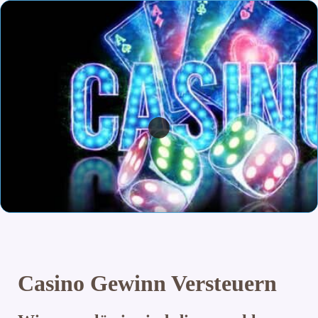
Casino Gewinn Versteuern