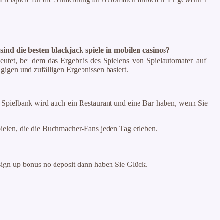
sind die besten blackjack spiele in mobilen casinos?
eutet, bei dem das Ergebnis des Spielens von Spielautomaten auf
gigen und zufälligen Ergebnissen basiert.
ie Spielbank wird auch ein Restaurant und eine Bar haben, wenn Sie
pielen, die die Buchmacher-Fans jeden Tag erleben.
 sign up bonus no deposit dann haben Sie Glück.