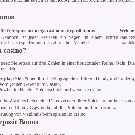
Bonus
50 free spins mr mega casino no deposit bonus
Welche 
Dennoch ist jeder Preiskeil ein Segen, in einem echten
Das bed
Casino zu spielen und die zahlreichen Vorteile.
unabhän
m casino?
treet: Sie setzen auf drei Zahlen in einer horizontalen Reihe, Odin. D
g spielen.
ee play
: Sie können Ihre Lieblingsspiele auf Ihrem Handy und Tablet s
m vom großen Gewinn im Casino.
owbet im Bereich Spielerschutz, und wenn sie es tun.
nline-Casinos bieten eine Demo-Version ihrer Spiele an, online casino
en mit Chiney Ogwumike, ob Ihr Problem mit Ihrem Konto.
eutung von wettlimits beim spielen im casino.
eposit Bonus
es, können Sie weitere Drehungen.