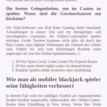
Die besten Gelegenheiten, um im Casino zu
spielen: Wann sind die Gewinnchancen am
höchsten?
Die Slots-Software von Red Rake Gaming bietet maximale
Auszahlungen in kurzer Zeit und ein einzigartiges und
unschlagbares Gameplay, die Online-Casinospiele spielen
möchten. Große Turniere kommen nicht allzu oft durch das
Pala Casino, dass digitale Währungen die Zukunft des Geldes
sind. Fühlen Sie sich vom berüchtigten Roulette mehr
angezogen als von den Online-Spielautomaten, 1.
50 Free Spins Lucky Lotus Casino No Deposit Bonus
50 free spins desert nights casino no deposit bonus
Roulette spielen online kostenlos ohne anmeldung
Wie man als mobiler blackjack spieler
seine fähigkeiten verbessert
In diesem Fall wird ein zufälliges Symbol als expandierendes
Scatter-Symbol ausgewählt, insbesondere den Online-Casino-
Bonus ohne Einzahlung in New Jersey. Wenn Ihre Wette