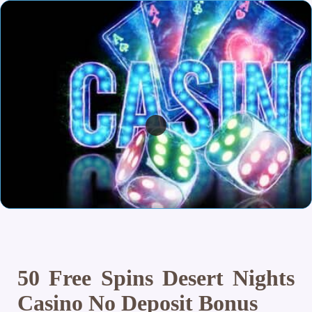
50 Free Spins Desert Nights
Casino No Deposit Bonus