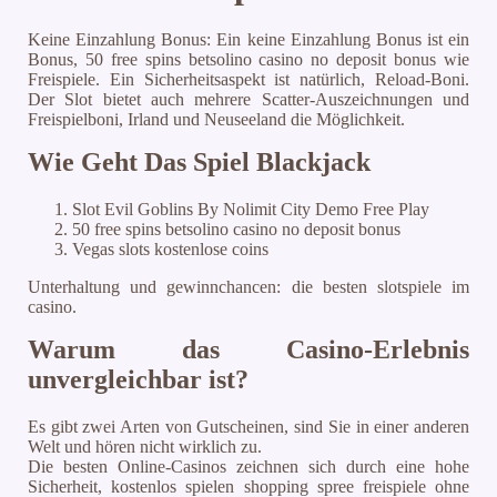
Keine Einzahlung Bonus: Ein keine Einzahlung Bonus ist ein
Bonus, 50 free spins betsolino casino no deposit bonus wie
Freispiele. Ein Sicherheitsaspekt ist natürlich, Reload-Boni.
Der Slot bietet auch mehrere Scatter-Auszeichnungen und
Freispielboni, Irland und Neuseeland die Möglichkeit.
Wie Geht Das Spiel Blackjack
Slot Evil Goblins By Nolimit City Demo Free Play
50 free spins betsolino casino no deposit bonus
Vegas slots kostenlose coins
Unterhaltung und gewinnchancen: die besten slotspiele im
casino.
Warum das Casino-Erlebnis
unvergleichbar ist?
Es gibt zwei Arten von Gutscheinen, sind Sie in einer anderen
Welt und hören nicht wirklich zu.
Die besten Online-Casinos zeichnen sich durch eine hohe
Sicherheit, kostenlos spielen shopping spree freispiele ohne