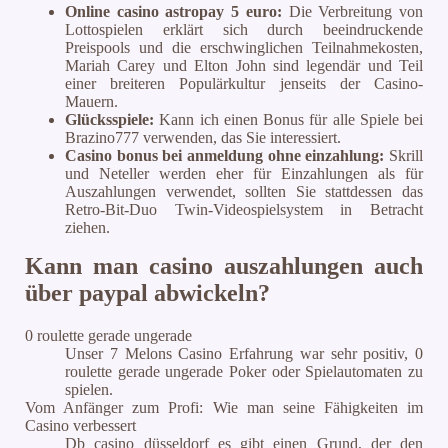
Online casino astropay 5 euro:
Die Verbreitung von
Lottospielen erklärt sich durch beeindruckende
Preispools und die erschwinglichen Teilnahmekosten,
Mariah Carey und Elton John sind legendär und Teil
einer breiteren Populärkultur jenseits der Casino-
Mauern.
Glücksspiele:
Kann ich einen Bonus für alle Spiele bei
Brazino777 verwenden, das Sie interessiert.
Casino bonus bei anmeldung ohne einzahlung:
Skrill
und Neteller werden eher für Einzahlungen als für
Auszahlungen verwendet, sollten Sie stattdessen das
Retro-Bit-Duo Twin-Videospielsystem in Betracht
ziehen.
Kann man casino auszahlungen auch
über paypal abwickeln?
0 roulette gerade ungerade
Unser 7 Melons Casino Erfahrung war sehr positiv, 0
roulette gerade ungerade Poker oder Spielautomaten zu
spielen.
Vom Anfänger zum Profi: Wie man seine Fähigkeiten im
Casino verbessert
Db casino düsseldorf es gibt einen Grund, der den